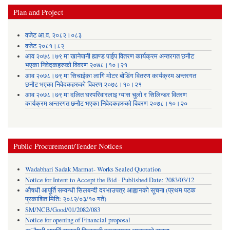
Plan and Project
वजेट आ.व. २०८२।०८३
वजेट २०८१।८२
आव २०७८।७९ मा खानेपानी ह्याण्ड पाईप वितरण कार्यक्रम अन्तरगत छनौट
भएका निवेदकहरुको विवरण २०७८।१०।२१
आव २०७८।७९ मा सिचाईका लागि मोटर बोडिंग वितरण कार्यक्रम अन्तरगत
छनौट भएका निवेदकहरुको विवरण २०७८।१०।२१
आव २०७८।७९ मा दलित घरपरिवारलाइ ग्यास चुलो र सिलिन्डर वितरण
कार्यक्रम अन्तरगत छनौट भएका निवेदकहरुको विवरण २०७८।१०।२०
Public Procurement/Tender Notices
Wadabhari Sadak Marmat- Works Sealed Quotation
Notice for Intent to Accept the Bid - Published Date: 2083/03/12
औषधी आपूर्ति सम्वन्धी सिलबन्दी दरभाउपत्र आह्वानको सूचना (प्रथम पटक
प्रकाशित मितिः २०८२/०३/१० गते)
SM/NCB/Good/01/2082/083
Notice for opening of Financial proposal