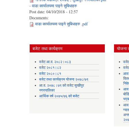
- वाडा कार्यालयमा पाइने सुबिधाहरु
Post date:
04/10/2018 - 12:57
Documents:
वाडा कार्यालयमा पाइने सुबिधाहरु .pdf
बजेट तथा कार्यक्रम
योजना 
वजेट आ.व. २०८२।०८३
वजे
वजेट २०८१।८२
वजे
वजेट २०८०।८१
आव 
वित
बजेट तथा कार्यक्रम योजना २०७८/७९
निव
आ.व. २०७८।७९ को वजेट सुखीपुर
आव 
नगरपालिका
बोड
आर्थिक वर्ष २०७५/७६ को बजेट
भएक
आव 
ग्या
अन्
२०