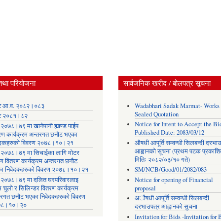
तथा परियोजना
सार्वजनिक खरीद / बोलपत्र सूचना
ट आ.व. २०८२।०८३
Wadabhari Sadak Marmat- Works
Sealed Quotation
ट २०८१।८२
Notice for Intent to Accept the Bid
२०७८।७९ मा खानेपानी ह्याण्ड पाईप
Published Date: 2083/03/12
रण कार्यक्रम अन्तरगत छनौट भएका
ेदकहरुको विवरण २०७८।१०।२१
औषधी आपूर्ति सम्वन्धी सिलबन्दी दरभा
आह्वानको सूचना (प्रथम पटक प्रकाशि
२०७८।७९ मा सिचाईका लागि मोटर
मितिः २०८२/०३/१० गते)
िंग वितरण कार्यक्रम अन्तरगत छनौट
ा निवेदकहरुको विवरण २०७८।१०।२१
SM/NCB/Good/01/2082/083
२०७८।७९ मा दलित घरपरिवारलाइ
Notice for opening of Financial
स चुलो र सिलिन्डर वितरण कार्यक्रम
proposal
तरगत छनौट भएका निवेदकहरुको विवरण
अौषधी आपूर्ति सम्वन्धी सिलबन्दी
७८।१०।२०
दरभाउपत्र आह्वानको सुचना
Invitation for Bids -Invitation for 