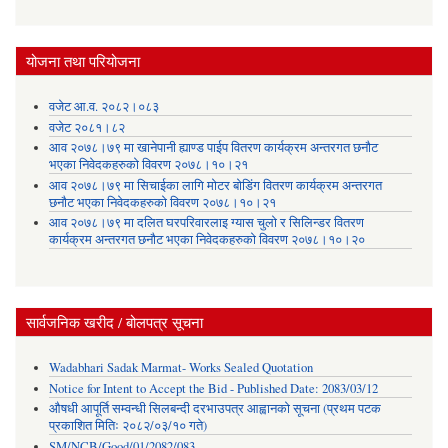
योजना तथा परियोजना
वजेट आ.व. २०८२।०८३
वजेट २०८१।८२
आव २०७८।७९ मा खानेपानी ह्याण्ड पाईप वितरण कार्यक्रम अन्तरगत छनौट
भएका निवेदकहरुको विवरण २०७८।१०।२१
आव २०७८।७९ मा सिचाईका लागि मोटर बोडिंग वितरण कार्यक्रम अन्तरगत
छनौट भएका निवेदकहरुको विवरण २०७८।१०।२१
आव २०७८।७९ मा दलित घरपरिवारलाइ ग्यास चुलो र सिलिन्डर वितरण
कार्यक्रम अन्तरगत छनौट भएका निवेदकहरुको विवरण २०७८।१०।२०
सार्वजनिक खरीद / बोलपत्र सूचना
Wadabhari Sadak Marmat- Works Sealed Quotation
Notice for Intent to Accept the Bid - Published Date: 2083/03/12
औषधी आपूर्ति सम्वन्धी सिलबन्दी दरभाउपत्र आह्वानको सूचना (प्रथम पटक
प्रकाशित मितिः २०८२/०३/१० गते)
SM/NCB/Good/01/2082/083