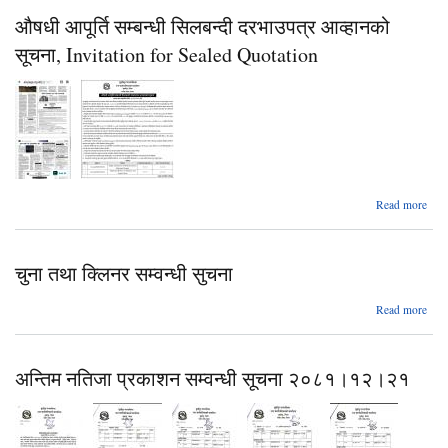
स्
औषधी आपूर्ति सम्बन्धी सिलबन्दी दरभाउपत्र आव्हानको
वृ
सम्वन
सूचना, Invitation for Sealed Quotation
सूच
Read more
चुना तथा क्लिनर सम्वन्धी सुचना
स
दरभ
आव
abo
Read more
चु
Invi
त
क्लि
अन्तिम नतिजा प्रकाशन सम्वन्धी सूचना २०८१।१२।२१
सम्वन
Quot
सुच