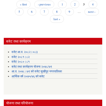
सम्बन
3
« first
‹ previous
1
2
4
सू
Pages
5
6
7
8
9
…
next ›
last »
बजेट तथा कार्यक्रम
वजेट आ.व. २०८२।०८३
वजेट २०८१।८२
वजेट २०८०।८१
बजेट तथा कार्यक्रम योजना २०७८/७९
आ.व. २०७८।७९ को वजेट सुखीपुर नगरपालिका
आर्थिक वर्ष २०७५/७६ को बजेट
योजना तथा परियोजना