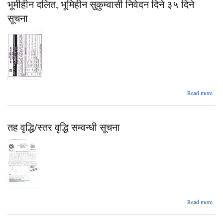
भूमीहीन दलित, भूमिहीन सुकुम्वासी निवेदन दिने ३५ दिने
शिक्
सरु
सूचना
सम्वन
सूच
ab
Read more
भूम
दल
भूम
तह वृद्धि/स्तर वृद्धि सम्वन्धी सूचना
सुकुम्
नि
दिन
स
abo
Read more
वृद्