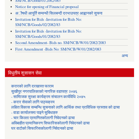
SM/NCB/Good/01/2082/083
Notice for opening of Financial proposal
अौषधी आपूर्ति सम्वन्धी सिलबन्दी दरभाउपत्र आह्वानको सुचना
Invitation for Bids -Invitation for Bids No:
SM/NCB/Goods/02/2082/83
Invitation for Bids -Invitation for Bids No:
SM/NCB/Goods/01/2082/83
Second Amendment- Bids no. SM/NCB/W/01/2082/2083
First Amendment -Bids No: SM/NCB/W/01/2082/083
अन्य
विधुतीय शुसासन सेवा
करारको लागि दरखास्त फाराम
सुखीपुर नगरपालिकाको नागरिक वडापत्र २०७६
- सामािजक सुरक्षा कार्यक्रम संचालन कार्यविधि २०७५
- करार सेवाको लागि पाठ्यक्रम
लक्षित विकास सम्बन्धि सुचनाको लागि आर्थिक तथा प्राविधिक प्रस्ताव को ढाचा
- वाडा कार्यालयमा पाइने सुबिधाहरु
- चार किल्ला प्रमाणितकोलागी निवेदनको ढाचा
अविबाहीत प्रमानिकरण सिफारिसकोलागी निवेदनको ढाचा
घर वाटोको सिफारिसकोलागी निवेदनको ढाचा