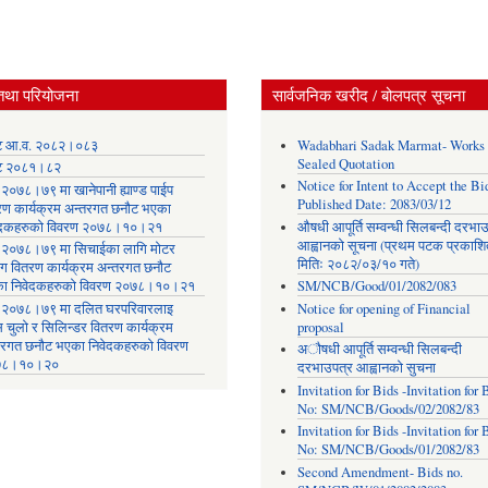
तथा परियोजना
सार्वजनिक खरीद / बोलपत्र सूचना
ट आ.व. २०८२।०८३
Wadabhari Sadak Marmat- Works
Sealed Quotation
ट २०८१।८२
Notice for Intent to Accept the Bid
२०७८।७९ मा खानेपानी ह्याण्ड पाईप
Published Date: 2083/03/12
रण कार्यक्रम अन्तरगत छनौट भएका
ेदकहरुको विवरण २०७८।१०।२१
औषधी आपूर्ति सम्वन्धी सिलबन्दी दरभा
आह्वानको सूचना (प्रथम पटक प्रकाशि
२०७८।७९ मा सिचाईका लागि मोटर
मितिः २०८२/०३/१० गते)
िंग वितरण कार्यक्रम अन्तरगत छनौट
ा निवेदकहरुको विवरण २०७८।१०।२१
SM/NCB/Good/01/2082/083
२०७८।७९ मा दलित घरपरिवारलाइ
Notice for opening of Financial
स चुलो र सिलिन्डर वितरण कार्यक्रम
proposal
तरगत छनौट भएका निवेदकहरुको विवरण
अौषधी आपूर्ति सम्वन्धी सिलबन्दी
७८।१०।२०
दरभाउपत्र आह्वानको सुचना
Invitation for Bids -Invitation for 
No: SM/NCB/Goods/02/2082/83
Invitation for Bids -Invitation for 
No: SM/NCB/Goods/01/2082/83
Second Amendment- Bids no.