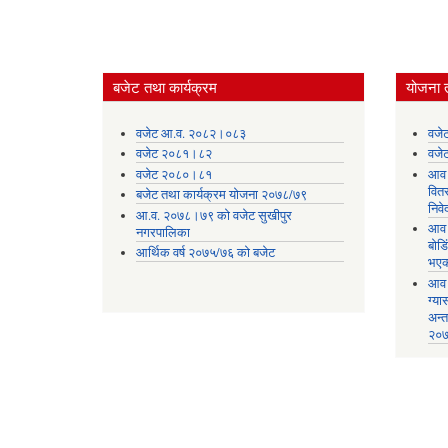
बजेट तथा कार्यक्रम
योजना 
वजेट आ.व. २०८२।०८३
वजे
वजेट २०८१।८२
वजे
वजेट २०८०।८१
आव 
वित
बजेट तथा कार्यक्रम योजना २०७८/७९
निव
आ.व. २०७८।७९ को वजेट सुखीपुर
आव 
नगरपालिका
बोड
आर्थिक वर्ष २०७५/७६ को बजेट
भएक
आव 
ग्या
अन्
२०