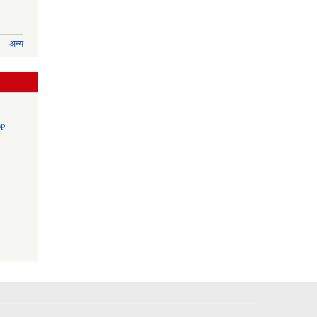
अन्य
np